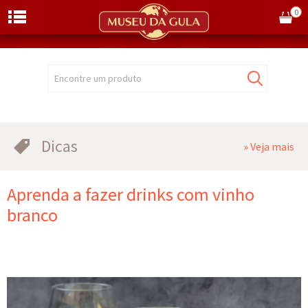
0
Encontre um produto
Dicas
» Veja mais
Aprenda a fazer drinks com vinho
branco