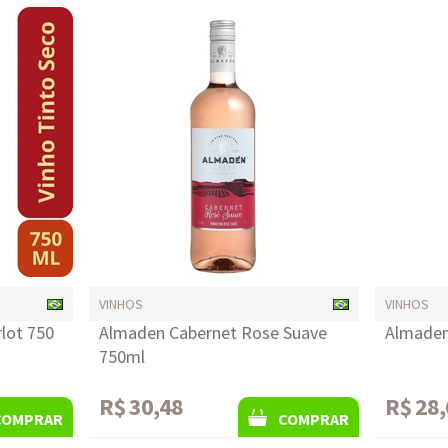
VINHOS
VINHOS
lot 750
Almaden Cabernet Rose Suave
Almaden
750ml
R$ 30,48
R$ 28,
COMPRAR
COMPRAR