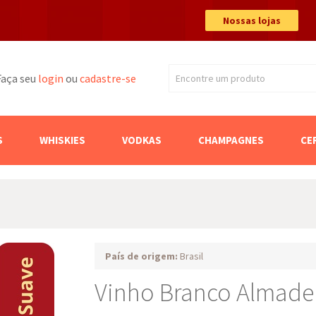
Nossas lojas
Faça seu
login
ou
cadastre-se
Encontre um produto
Buscar
S
WHISKIES
VODKAS
CHAMPAGNES
CE
País de origem:
Brasil
Vinho Branco Almade