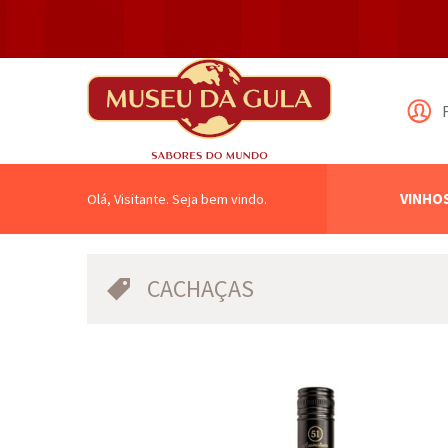
VINHO
Olá, Visitante. Seja bem vindo.
CACHAÇAS