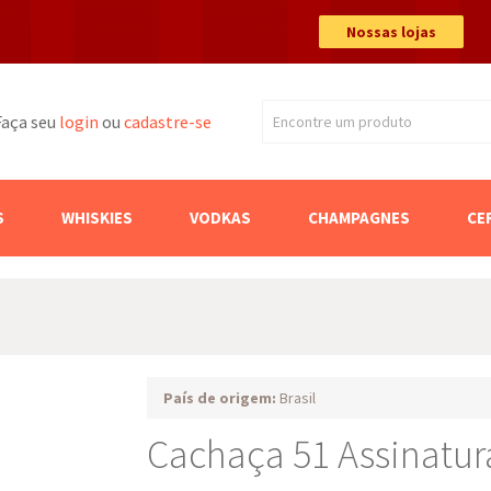
Nossas lojas
Faça seu
login
ou
cadastre-se
Encontre um produto
Buscar
S
WHISKIES
VODKAS
CHAMPAGNES
CE
País de origem:
Brasil
Cachaça 51 Assinatu