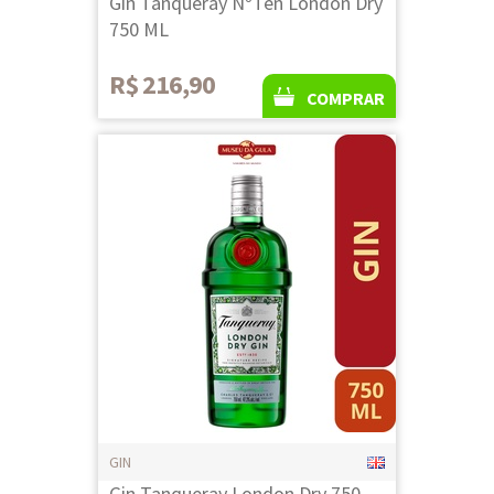
Gin Tanqueray NºTen London Dry
750 ML
R$ 216,90
COMPRAR
GIN
Gin Tanqueray London Dry 750