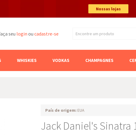
Nossas lojas
Faça seu
login
ou
cadastre-se
Encontre um produto
Buscar
S
WHISKIES
VODKAS
CHAMPAGNES
CE
País de origem:
EUA
Jack Daniel's Sinatra 