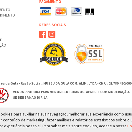
PAGAMENTO
AMENTO
NDIMENTO
REDES SOCIAIS
TE
UÇÃO
eu da Gula - Razão Social: MUSEU DA GULA COM. ALIM. LTDA - CNPJ: 02.780.430/000
VENDA PROIBIDA PARA MENORES DE 18 ANOS. APRECIE COM MODERAÇÃO.
SE BEBER NÃO DIRIJA.
a cookies para auxiliar na sua navegação, melhorar sua experiência como usu
Rua Antonio Moises Saadi 385 - Ribeirão Preto - SP
ar conteúdo de marketing, fazer análises e relatórios estatísticos sobre o u
© 2026 - Todos os direitos reservados a MUSEU DA GULA
or experiência possível. Para saber mais sobre cookies, acesse a nossa
Po