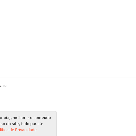
2-80
ário(a), melhorar o conteúdo
so do site, tudo para te
lítica de Privacidade
.