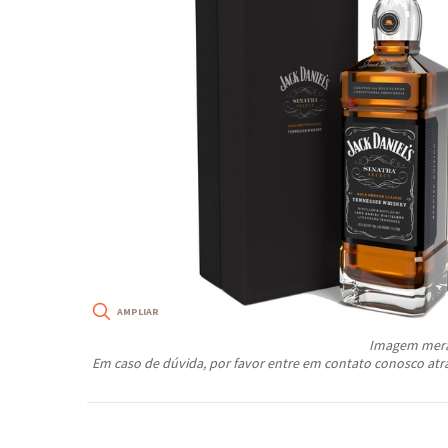
Imagem meram
Em caso de dúvida, por favor entre em contato conosco atr