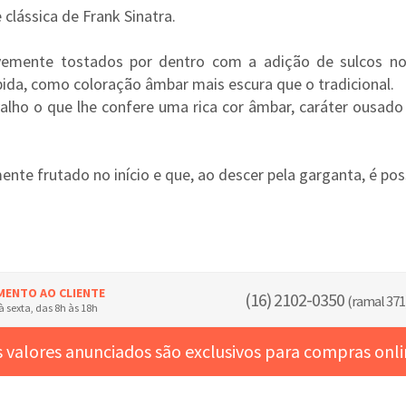
clássica de Frank Sinatra.
levemente tostados por dentro com a adição de sulcos no 
ebida, como coloração âmbar mais escura que o tradicional.
alho o que lhe confere uma rica cor âmbar, caráter ousad
te frutado no início e que, ao descer pela garganta, é poss
MENTO AO CLIENTE
(16) 2102-0350
(ramal 371
 sexta, das 8h às 18h
 valores anunciados são exclusivos para compras onl