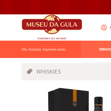
VINHO
Olá, Visitante. Seja bem vindo.
WHISKIES