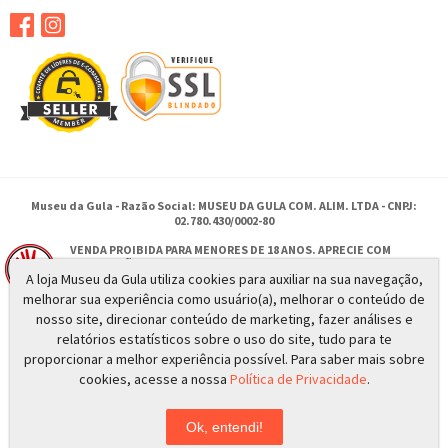
Museu da Gula - Razão Social: MUSEU DA GULA COM. ALIM. LTDA - CNPJ:
02.780.430/0002-80
VENDA PROIBIDA PARA MENORES DE 18 ANOS. APRECIE COM
MODERAÇÃO.
A loja Museu da Gula utiliza cookies para auxiliar na sua navegação,
SE BEBER NÃO DIRIJA.
melhorar sua experiência como usuário(a), melhorar o conteúdo de
nosso site, direcionar conteúdo de marketing, fazer análises e
relatórios estatísticos sobre o uso do site, tudo para te
Rua Antonio Moises Saadi 385 - Ribeirão Preto - SP
proporcionar a melhor experiência possível. Para saber mais sobre
© 2026 - Todos os direitos reservados a MUSEU DA GULA
cookies, acesse a nossa
Política de Privacidade
.
Ok, entendi!