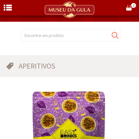
0
Encontre um produto
APERITIVOS