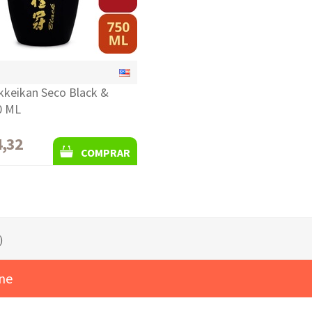
kkeikan Seco Black &
0 ML
4,32
COMPRAR
)
ine