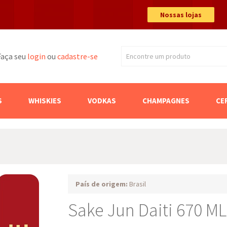
Nossas lojas
Faça seu
login
ou
cadastre-se
Encontre um produto
Buscar
S
WHISKIES
VODKAS
CHAMPAGNES
CE
País de origem:
Brasil
Sake Jun Daiti 670 ML