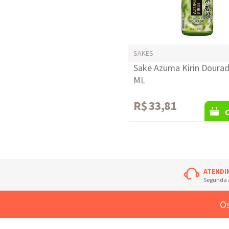
SAKES
Sake Azuma Kirin Doura
ML
R$ 33,81
ATENDI
Segunda à
Os