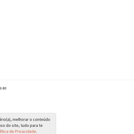
2-80
ário(a), melhorar o conteúdo
so do site, tudo para te
lítica de Privacidade
.