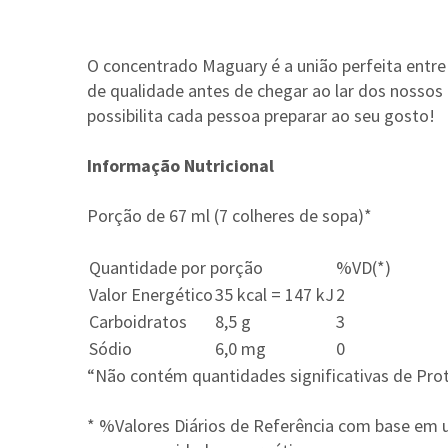
O concentrado Maguary é a união perfeita entre 
de qualidade antes de chegar ao lar dos nossos
possibilita cada pessoa preparar ao seu gosto!
Informação Nutricional
Porção de 67 ml (7 colheres de sopa)*
Quantidade por porção
%VD(*)
Valor Energético
35 kcal = 147 kJ
2
Carboidratos
8,5 g
3
Sódio
6,0 mg
0
“Não contém quantidades significativas de Prote
* %Valores Diários de Referência com base em u