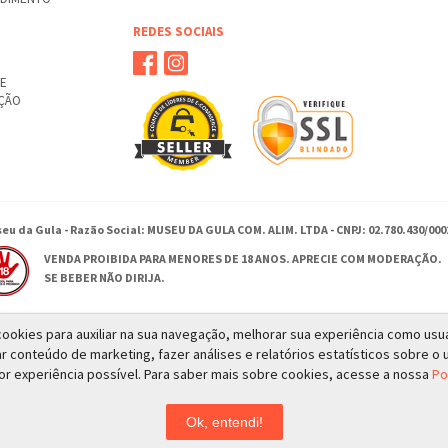
REDES SOCIAIS
TE
UÇÃO
eu da Gula - Razão Social: MUSEU DA GULA COM. ALIM. LTDA - CNPJ: 02.780.430/000
VENDA PROIBIDA PARA MENORES DE 18 ANOS. APRECIE COM MODERAÇÃO.
SE BEBER NÃO DIRIJA.
a cookies para auxiliar na sua navegação, melhorar sua experiência como usu
Rua Antonio Moises Saadi 385 - Ribeirão Preto - SP
ar conteúdo de marketing, fazer análises e relatórios estatísticos sobre o u
© 2026 - Todos os direitos reservados a MUSEU DA GULA
or experiência possível. Para saber mais sobre cookies, acesse a nossa
Po
Ok, entendi!