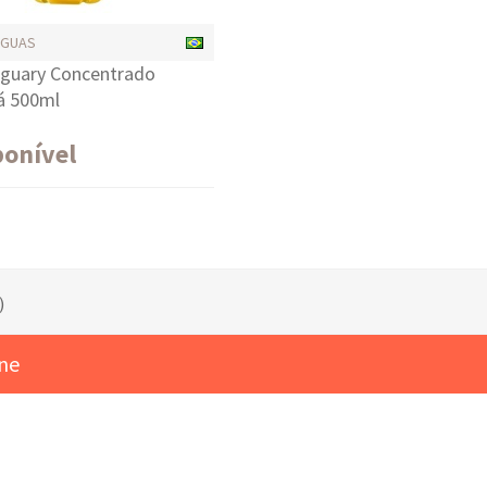
ÁGUAS
guary Concentrado
á 500ml
ponível
)
ine