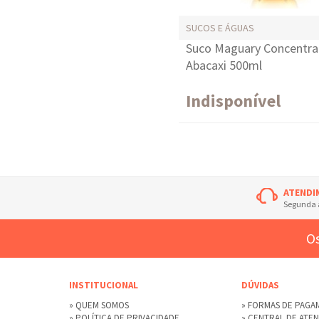
SUCOS E ÁGUAS
Suco Maguary Concentr
Abacaxi 500ml
Indisponível
ATENDI
Segunda à
Os
INSTITUCIONAL
DÚVIDAS
» QUEM SOMOS
» FORMAS DE PAG
» POLÍTICA DE PRIVACIDADE
» CENTRAL DE ATE