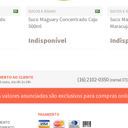
SUCOS E ÁGUAS
SUCOS E 
ado
Suco Maguary Concentrado Caju
Suco Ma
500ml
Maracuj
Indisponível
Indis
MENTO AO CLIENTE
(16) 2102-0350
(ramal 371
 sexta, das 8h às 18h
 valores anunciados são exclusivos para compras onl
PAGAMENTO
AMENTO
NDIMENTO