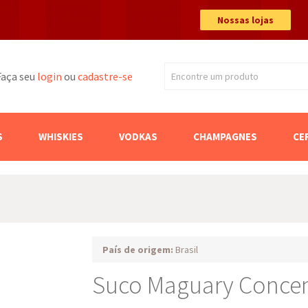
Nossas lojas
Faça seu
login
ou
cadastre-se
Encontre um produto
Buscar
S
WHISKIES
VODKAS
CHAMPAGNES
CE
País de origem:
Brasil
Suco Maguary Concen