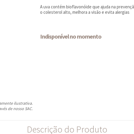
A uva contém bioflavonóide que ajuda na prevençã
o colesterol alto, melhora a visão e evita alergias
Indisponível no momento
ente ilustrativa.
avés de nosso SAC.
Descrição do Produto