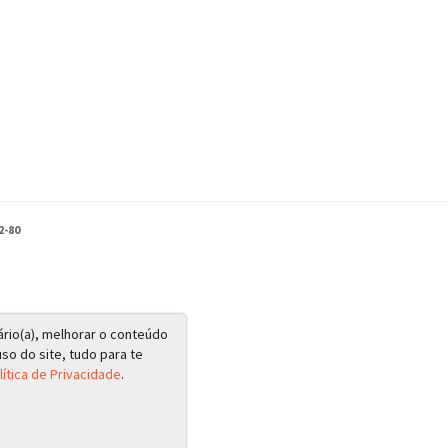
2-80
ário(a), melhorar o conteúdo
so do site, tudo para te
lítica de Privacidade
.