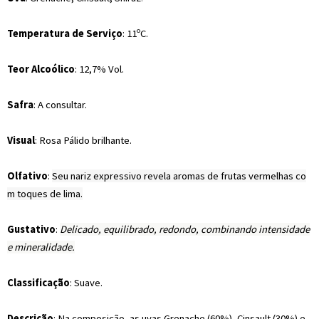
Temperatura de Serviço
: 11ºC.
Teor Alcoólico
: 12,7% Vol.
Safra
: A consultar.
Visual
: Rosa Pálido brilhante.
Olfativo
:
Seu nariz expressivo revela aromas de frutas vermelhas co
m toques de lima.
Gustativo
:
Delicado, equilibrado, redondo, combinando intensidade
e mineralidade.
Classificação
: Suave.
Descrição
:
Na composição, as uvas Grenache (60%), Cinsault (30%) e