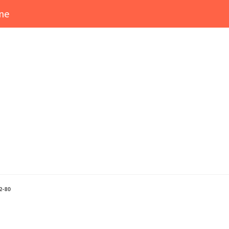
ine
2-80