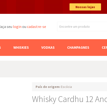
Nossas lojas
Faça seu
login
ou
cadastre-se
Encontre um produto
Buscar
S
WHISKIES
VODKAS
CHAMPAGNES
CE
País de origem:
Escócia
Whisky Cardhu 12 Ano