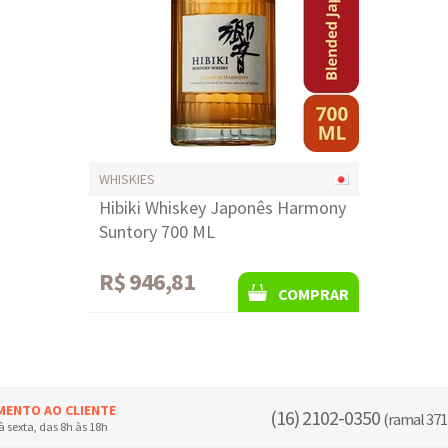
WHISKIES
Hibiki Whiskey Japonês Harmony
Suntory 700 ML
R$ 946,81
COMPRAR
MENTO AO CLIENTE
(16) 2102-0350
(ramal 371
 sexta, das 8h às 18h