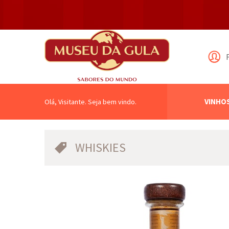
VINHO
Olá, Visitante. Seja bem vindo.
WHISKIES