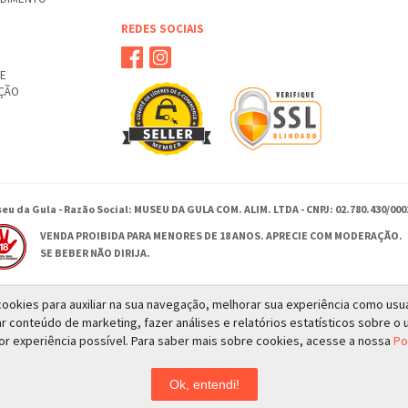
REDES SOCIAIS
TE
UÇÃO
eu da Gula - Razão Social: MUSEU DA GULA COM. ALIM. LTDA - CNPJ: 02.780.430/000
VENDA PROIBIDA PARA MENORES DE 18 ANOS. APRECIE COM MODERAÇÃO.
SE BEBER NÃO DIRIJA.
a cookies para auxiliar na sua navegação, melhorar sua experiência como usu
Rua Antonio Moises Saadi 385 - Ribeirão Preto - SP
ar conteúdo de marketing, fazer análises e relatórios estatísticos sobre o u
© 2026 - Todos os direitos reservados a MUSEU DA GULA
or experiência possível. Para saber mais sobre cookies, acesse a nossa
Po
Ok, entendi!