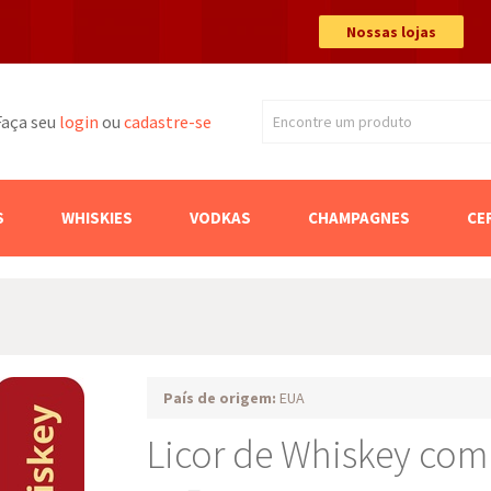
Nossas lojas
Faça seu
login
ou
cadastre-se
Encontre um produto
Buscar
S
WHISKIES
VODKAS
CHAMPAGNES
CE
País de origem:
EUA
Licor de Whiskey com