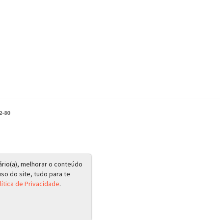
2-80
ário(a), melhorar o conteúdo
so do site, tudo para te
lítica de Privacidade
.