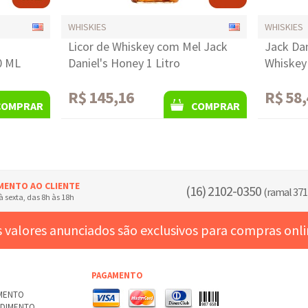
WHISKIES
WHISKIES
Licor de Whiskey com Mel Jack
Jack Da
0 ML
Daniel's Honey 1 Litro
Whiskey
R$ 145,16
R$ 58,
COMPRAR
COMPRAR
MENTO AO CLIENTE
(16) 2102-0350
(ramal 371
 sexta, das 8h às 18h
 valores anunciados são exclusivos para compras onl
PAGAMENTO
AMENTO
NDIMENTO