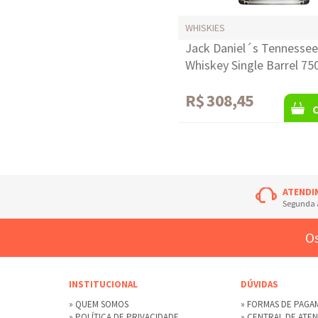
WHISKIES
Jack Daniel´s Tennessee
Whiskey Single Barrel 75
R$ 308,45
ATENDI
Segunda à
Os
INSTITUCIONAL
DÚVIDAS
» QUEM SOMOS
» FORMAS DE PAG
» POLÍTICA DE PRIVACIDADE
» CENTRAL DE ATE