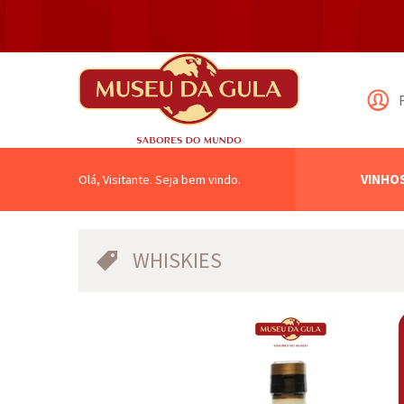
VINHO
Olá, Visitante. Seja bem vindo.
WHISKIES