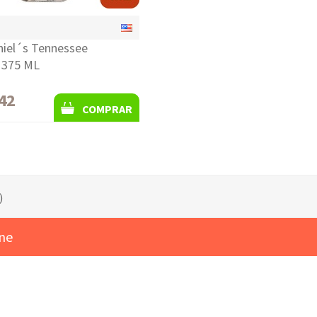
niel´s Tennessee
 375 ML
42
COMPRAR
)
ine