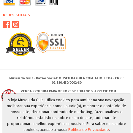
REDES SOCIAIS
Museu da Gula - Razão Social: MUSEU DA GULA COM. ALIM. LTDA - CNPJ:
02.780.430/0002-80
VENDA PROIBIDA PARA MENORES DE 18 ANOS. APRECIE COM
MODERAÇÃO.
A loja Museu da Gula utiliza cookies para auxiliar na sua navegação,
SE BEBER NÃO DIRIJA.
melhorar sua experiência como usuário(a), melhorar o conteúdo de
nosso site, direcionar conteúdo de marketing, fazer análises e
relatórios estatísticos sobre o uso do site, tudo para te
Rua Antonio Moises Saadi 385 - Ribeirão Preto - SP
proporcionar a melhor experiência possível. Para saber mais sobre
© 2026 - Todos os direitos reservados a MUSEU DA GULA
cookies, acesse a nossa
Política de Privacidade
.