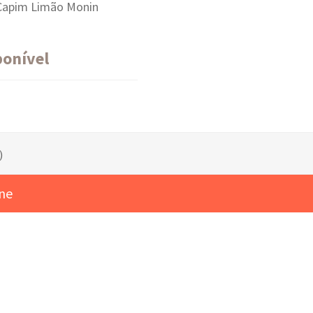
Capim Limão Monin
ponível
)
ine