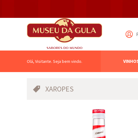
VINHO
Olá, Visitante. Seja bem vindo.
XAROPES