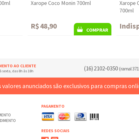
700ml
Xarope Coco Monin 700ml
Xarope 
700ml
R$ 48,90
Indis
COMPRAR
MENTO AO CLIENTE
(16) 2102-0350
(ramal 371
 sexta, das 8h às 18h
 valores anunciados são exclusivos para compras onl
PAGAMENTO
AMENTO
NDIMENTO
REDES SOCIAIS