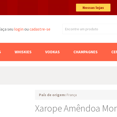
Nossas lojas
Faça seu
login
ou
cadastre-se
Encontre um produto
Buscar
S
WHISKIES
VODKAS
CHAMPAGNES
CE
País de origem:
França
Xarope Amêndoa Mon