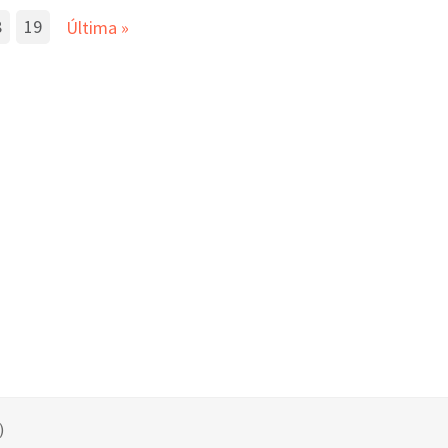
8
19
Última
»
)