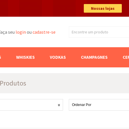
Nossas lojas
Faça seu
login
ou
cadastre-se
Encontre um produto
Buscar
S
WHISKIES
VODKAS
CHAMPAGNES
CE
Produtos