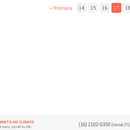
14
15
16
17
1
«
Primeira
MENTO AO CLIENTE
(16) 2102-0350
(ramal 371
 sexta, das 8h às 18h