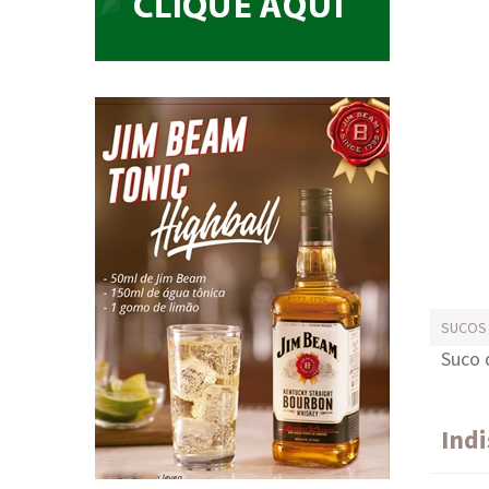
SUCOS
Suco 
Ind